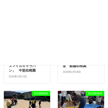
巡回運動教室
巡回運動教室
巡回
巡回運動教
【6月27日】巡回運動ス
【6月17日】巡回運
園
マイルキャラバン 長
マイルキャラバン 
束幼稚園
品幼稚園
2026年6月29日
2026年6月17日
巡回運動教室
巡回運動教室
巡回