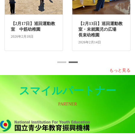
巡回運動教
【5月27日】「巡回運動
【5月20日】「巡回
の広場
スマイルキャラバ
スマイルキャラバ
ン」 船越幼稚園
ン」 矢野幼稚園
2026年6月10日
2026年5月21日
もっと見る
スマイルパートナー
PARTNER