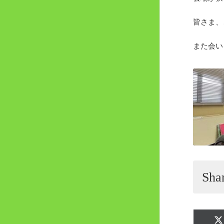
皆さま、
また会い
Shar