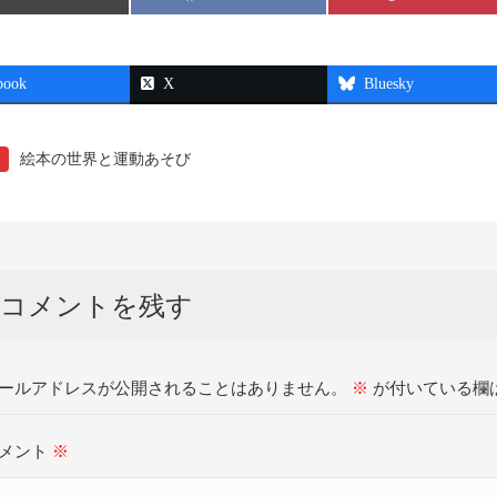
on
on
on
book
X
Bluesky
絵本の世界と運動あそび
コメントを残す
ールアドレスが公開されることはありません。
※
が付いている欄
メント
※