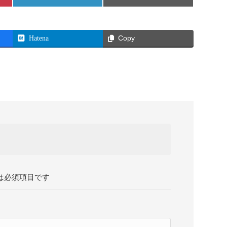
on
on
Hatena
Copy
は必須項目です