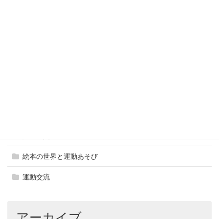
ふれあい交流体験活動
ブログ
事業報告
凸凹っこ応援 運動あそびの広場
地域貢献
巡回運動教室
異世代交流
絵本の世界と運動あそび
運動交流
アーカイブ