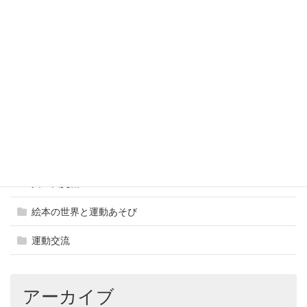
ふれあい交流体験活動
ブログ
事業報告
凸凹っこ応援 運動あそびの広場
地域貢献
巡回運動教室
異世代交流
絵本の世界と運動あそび
運動交流
アーカイブ